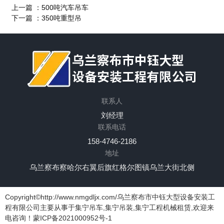
上一篇 ：
500吨汽车吊车
下一篇 ：
350吨重型吊
联系人
网站首页
关于我们
产品中心
新闻中心
刘经理
应用案例
联系我们
联系电话
158-4746-2186
地址
乌兰察布察哈尔右翼后旗红格尔图镇乌兰大街北侧
Copyright©http://www.nmgdljx.com/乌兰察布市中钰大型设备安装工
程有限公司主要从事于集宁吊车,集宁吊装,集宁工程机械租赁,欢迎来
电咨询！
蒙ICP备2021000952号-1