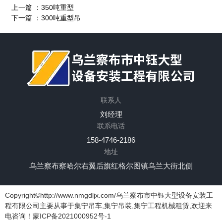
上一篇 ：
350吨重型
下一篇 ：
300吨重型吊
联系人
网站首页
关于我们
产品中心
新闻中心
刘经理
应用案例
联系我们
联系电话
158-4746-2186
地址
乌兰察布察哈尔右翼后旗红格尔图镇乌兰大街北侧
Copyright©http://www.nmgdljx.com/乌兰察布市中钰大型设备安装工
程有限公司主要从事于集宁吊车,集宁吊装,集宁工程机械租赁,欢迎来
电咨询！
蒙ICP备2021000952号-1