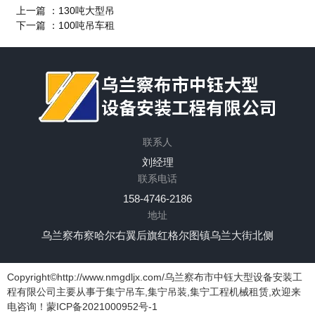
上一篇 ：
130吨大型吊
下一篇 ：
100吨吊车租
联系人
网站首页
关于我们
产品中心
新闻中心
刘经理
应用案例
联系我们
联系电话
158-4746-2186
地址
乌兰察布察哈尔右翼后旗红格尔图镇乌兰大街北侧
Copyright©http://www.nmgdljx.com/乌兰察布市中钰大型设备安装工
程有限公司主要从事于集宁吊车,集宁吊装,集宁工程机械租赁,欢迎来
电咨询！
蒙ICP备2021000952号-1