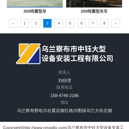
350吨重型吊
350吨重型吊车
‹
1
2
3
4
5
6
7
8
›
联系人
网站首页
关于我们
产品中心
新闻中心
刘经理
应用案例
联系我们
联系电话
158-4746-2186
地址
乌兰察布察哈尔右翼后旗红格尔图镇乌兰大街北侧
Copyright©http://www.nmgdljx.com/乌兰察布市中钰大型设备安装工